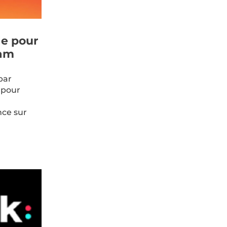
le pour
ram
par
 pour
nce sur