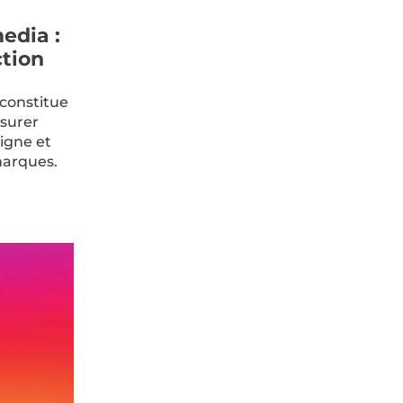
edia :
ction
 constitue
esurer
ligne et
marques.