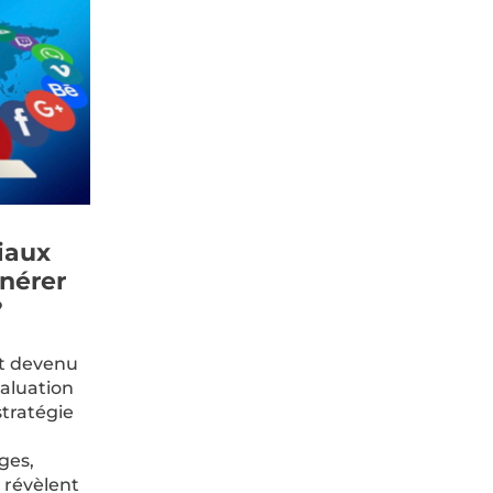
iaux
énérer
?
t devenu
valuation
tratégie
ages,
 révèlent