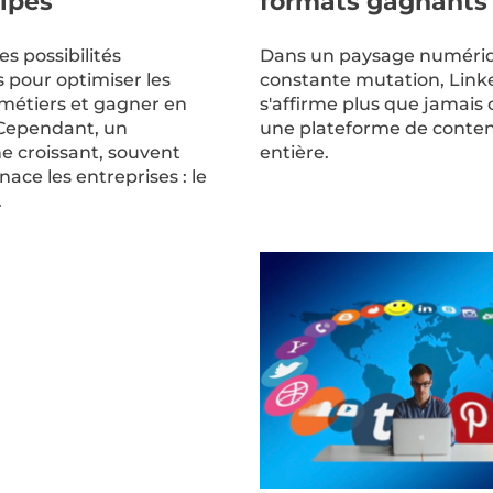
ipes
formats gagnants
es possibilités
Dans un paysage numéri
s pour optimiser les
constante mutation, Link
métiers et gagner en
s'affirme plus que jamai
. Cependant, un
une plateforme de conten
 croissant, souvent
entière.
ace les entreprises : le
.