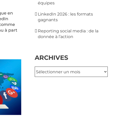
équipes
que en
LinkedIn 2026 : les formats
edIn
gagnants
s comme
u à part
Reporting social media : de la
donnée à l’action
ARCHIVES
Archives