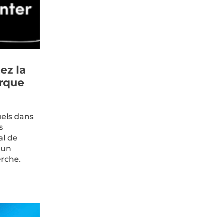
ez la
arque
uels dans
s
al de
 un
erche.