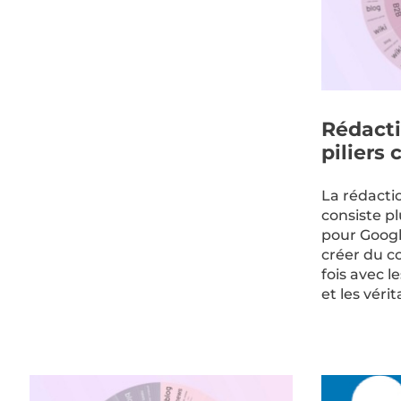
Rédacti
piliers 
La rédacti
consiste p
pour Google
créer du c
fois avec 
et les véri