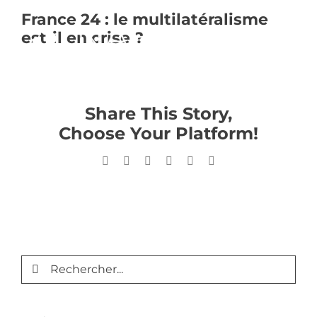
Passer
France 24 : le multilatéralisme
au
est-il en crise ?
contenu
Share This Story,
Choose Your Platform!
Facebook
X
LinkedIn
WhatsApp
Pinterest
Email
Rechercher: